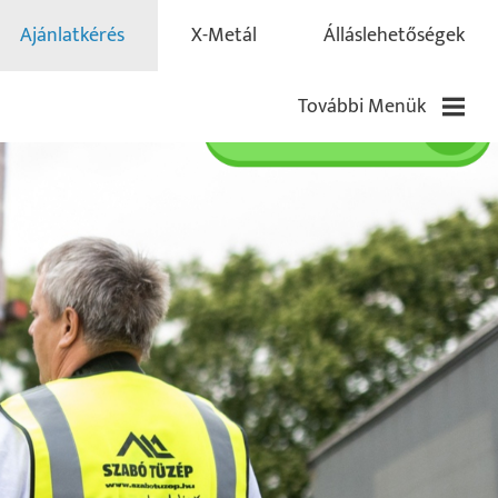
Ajánlatkérés
X-Metál
Álláslehetőségek
További Menük
Blog
Pályázatok
Kapcsolat
Partnereink