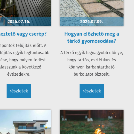
2026.07.16.
2026.07.09.
eztető vagy cserép?
Hogyan előzhető meg a
térkő gyomosodása?
pontok felújítás előtt. A
lújítás egyik legfontosabb
A térkő egyik legnagyobb előnye,
ése, hogy milyen fedést
hogy tartós, esztétikus és
álasszunk a következő
könnyen karbantartható
évtizedekre.
burkolatot biztosít.
részletek
részletek