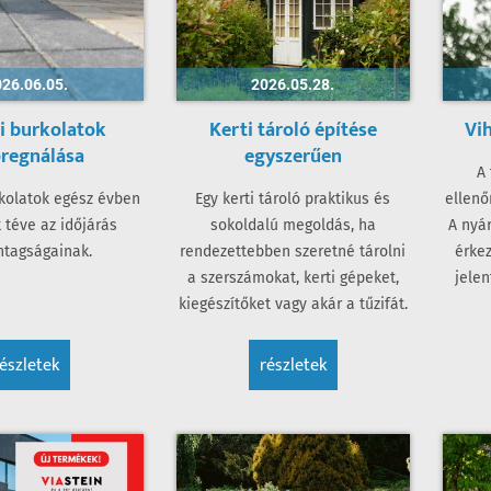
26.06.05.
2026.05.28.
i burkolatok
Kerti tároló építése
Vih
regnálása
egyszerűen
A 
rkolatok egész évben
Egy kerti tároló praktikus és
ellenő
 téve az időjárás
sokoldalú megoldás, ha
A nyár
ntagságainak.
rendezettebben szeretné tárolni
érke
a szerszámokat, kerti gépeket,
jelen
kiegészítőket vagy akár a tűzifát.
részletek
részletek