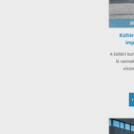
20
Kültér
imp
A kültéri bu
ki vannak
viszo