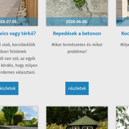
26.07.03.
2026.06.26.
vics vagy térkő?
Repedések a betonon
Koc
i utak, kocsibeállók
Mikor természetes és mikor
Mily
dvari felületek
probléma?
ól van szó, az egyik
 kérdés, hogy milyen
érdemes választani.
részletek
részletek