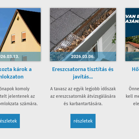
26.03.13.
2026.03.06.
kozta károk a
Ereszcsatorna tisztítás és
Hő
mlokzaton
javítás...
 hónapok komoly
A tavasz az egyik legjobb időszak
Önnek
telt jelentenek az
az ereszcsatornák átvizsgálására
kell m
omlokzata számára.
és karbantartására.
ele
részletek
részletek