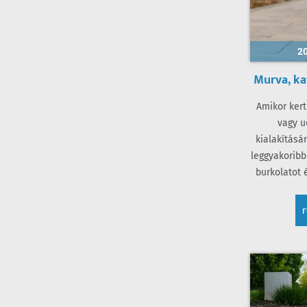
20
Murva, ka
Amikor kert
vagy u
kialakításár
leggyakoribb
burkolatot 