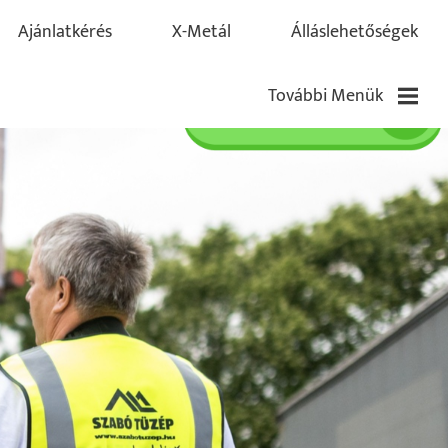
Ajánlatkérés
X-Metál
Álláslehetőségek
További Menük
Blog
Pályázatok
Kapcsolat
Partnereink