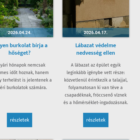
2026.04.24.
2026.04.17.
yen burkolat bírja a
Lábazat védelme
hőséget?
nedvesség ellen
nyári hónapok nemcsak
A lábazat az épület egyik
emes időt hoznak, hanem
leginkább igénybe vett része:
 terhelést is jelentenek a
közvetlenül érintkezik a talajjal,
téri burkolatok számára.
folyamatosan ki van téve a
csapadéknak, fröccsenő víznek
és a hőmérséklet-ingadozásnak.
részletek
részletek