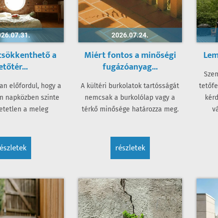
26.07.31.
2026.07.24.
csökkenthető a
Miért fontos a minőségi
Lem
etőtér...
fugázóanyag...
Szem
an előfordul, hogy a
A kültéri burkolatok tartósságát
tetőfe
en napközben szinte
nemcsak a burkolólap vagy a
kérd
hetetlen a meleg
térkő minősége határozza meg.
v
részletek
részletek