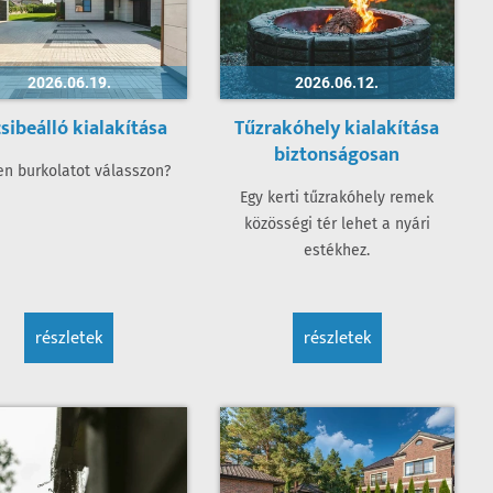
2026.06.19.
2026.06.12.
sibeálló kialakítása
Tűzrakóhely kialakítása
biztonságosan
en burkolatot válasszon?
Egy kerti tűzrakóhely remek
közösségi tér lehet a nyári
estékhez.
részletek
részletek