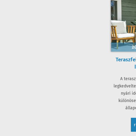
20
Teraszfe
A terasz
legkedvelte
nyári i
különöse
állap