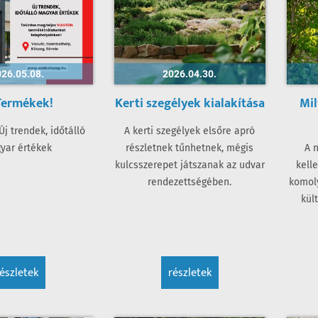
26.05.08.
2026.04.30.
Termékek!
Kerti szegélyek kialakítása
Mil
Új trendek, időtálló
A kerti szegélyek elsőre apró
yar értékek
részletnek tűnhetnek, mégis
A 
kulcsszerepet játszanak az udvar
kell
rendezettségében.
komoly
kül
részletek
részletek