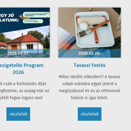
2026.02.27.
2026.02.20.
szigetelés Program
Tavaszi festés
2026
Mikor ideális elkezdeni? A tavasz
 csak a kivitelezés díját
sokak számára egyet jelent a
egfizetnie, az anyag már az
megújulással és ez az otthonunk
jétől fogva ingyen van!
falaira is igaz lehet.
részletek
részletek