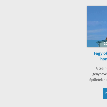
20
Fagy o
ho
A téli
igénybevé
épületek h