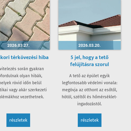
2026.03.27.
2026.03.20.
kori térkövezési hiba
5 jel, hogy a tető
felújításra szorul
ivitelezés során gyakran
őfordulnak olyan hibák,
A tető az épület egyik
elyek rövid időn belül
legfontosabb védelmi vonala:
tikai vagy akár szerkezeti
megóvja az otthont az esőtől,
blémákhoz vezethetnek.
hótól, széltől és hőmérséklet-
ingadozástól.
részletek
részletek