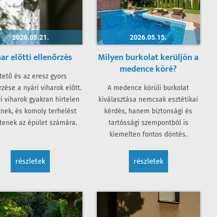
2026.05.21.
2026.05.15.
ar előtti ellenőrzés
Milyen burkolat kerüljön a
medence köré?
tető és az eresz gyors
rzése a nyári viharok előtt.
A medence körüli burkolat
i viharok gyakran hirtelen
kiválasztása nemcsak esztétikai
znek, és komoly terhelést
kérdés, hanem biztonsági és
tenek az épület számára.
tartóssági szempontból is
kiemelten fontos döntés.
részletek
részletek