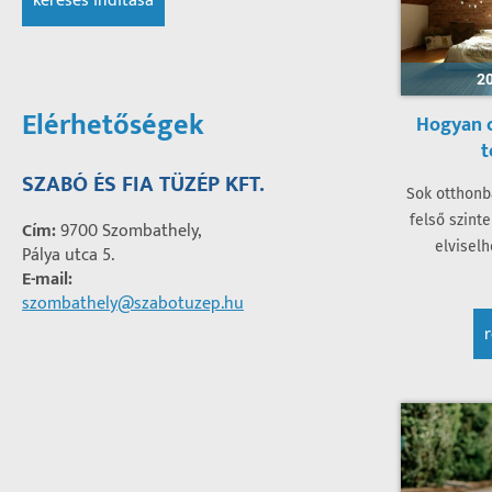
keresés indítása
20
Elérhetőségek
Hogyan 
t
SZABÓ ÉS FIA TÜZÉP KFT.
Sok otthonb
felső szint
Cím:
9700 Szombathely,
elvisel
Pálya utca 5.
E-mail:
szombathely@szabotuzep.hu