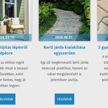
26.04.10.
2026.04.01.
lújítás lépésről
Kerti járda kialakítása
5 gya
lépésre
egyszerűen
A k
 az otthon egyik
Egy jól megtervezett kerti járda
el
bb része a tavaszi-
nemcsak praktikus, hanem az
am
dőszakban, ezért
udvar megjelenését is
eszté
n fontos, hogy jó
jelentősen javítja.
pro
otban legyen.
részletek
részletek