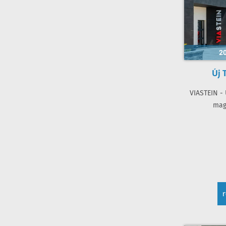
20
Új 
VIASTEIN - 
mag