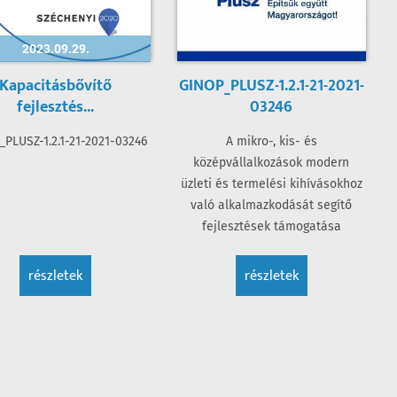
2023.09.29.
Kapacitásbővítő
GINOP_PLUSZ-1.2.1-21-2021-
fejlesztés...
03246
PLUSZ-1.2.1-21-2021-03246
A mikro-, kis- és
középvállalkozások modern
üzleti és termelési kihívásokhoz
való alkalmazkodását segítő
fejlesztések támogatása
részletek
részletek