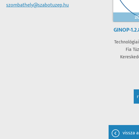
szombathely@szabotuzep.hu
20
GINOP-1.2
Technológiai
Fia Tü
Kereskede
vissza a