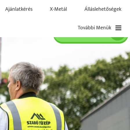
Ajánlatkérés
X-Metál
Álláslehetőségek
További Menük
Blog
Pályázatok
Kapcsolat
Partnereink