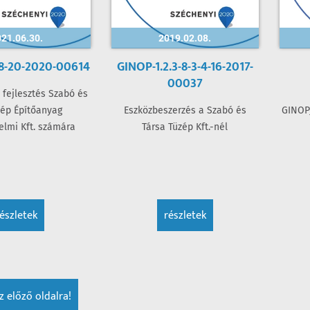
21.06.30.
2019.02.08.
.8-20-2020-00614
GINOP-1.2.3-8-3-4-16-2017-
00037
 fejlesztés Szabó és
zép Építőanyag
Eszközbeszerzés a Szabó és
GINOP_
lmi Kft. számára
Társa Tüzép Kft.-nél
részletek
részletek
z előző oldalra!