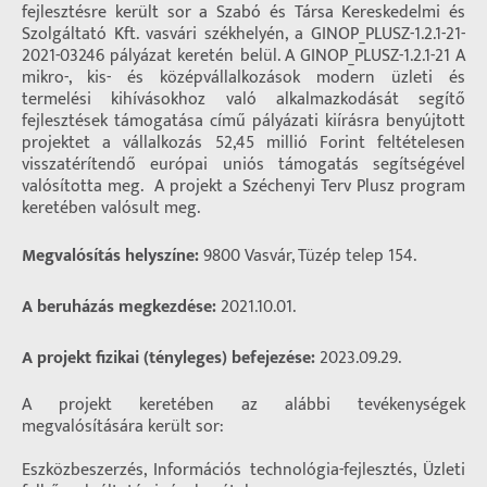
fejlesztésre került sor a Szabó és Társa Kereskedelmi és
Szolgáltató Kft. vasvári székhelyén, a GINOP_PLUSZ-1.2.1-21-
2021-03246 pályázat keretén belül. A GINOP_PLUSZ-1.2.1-21 A
mikro-, kis- és középvállalkozások modern üzleti és
termelési kihívásokhoz való alkalmazkodását segítő
fejlesztések támogatása című pályázati kiírásra benyújtott
projektet a vállalkozás 52,45 millió Forint feltételesen
visszatérítendő európai uniós támogatás segítségével
valósította meg. A projekt a Széchenyi Terv Plusz program
keretében valósult meg.
Megvalósítás helyszíne:
9800 Vasvár, Tüzép telep 154.
A beruházás megkezdése:
2021.10.01.
A projekt fizikai (tényleges) befejezése:
2023.09.29.
A projekt keretében az alábbi tevékenységek
megvalósítására került sor:
Eszközbeszerzés, Információs technológia-fejlesztés, Üzleti