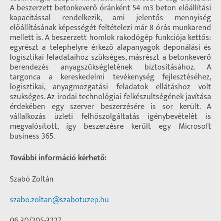
A beszerzett betonkeverő óránként 54 m3 beton előállítási
kapacitással rendelkezik, ami jelentős mennyiség
előállításának képességét feltételezi már 8 órás munkarend
mellett is. A beszerzett homlok rakodógép funkciója kettős:
egyrészt a telephelyre érkező alapanyagok deponálási és
logisztikai feladataihoz szükséges, másrészt a betonkeverő
berendezés anyagszükségletének biztosításához. A
targonca a kereskedelmi tevékenység fejlesztéséhez,
logisztikai, anyagmozgatási feladatok ellátáshoz volt
szükséges. Az irodai technológiai felkészültségének javítása
érdekében egy szerver beszerzésére is sor került. A
vállalkozás üzleti felhőszolgáltatás igénybevételét is
megvalósított, így beszerzésre került egy Microsoft
business 365.
További információ kérhető:
Szabó Zoltán
szabo.zoltan@szabotuzep.hu
06 30/205-3227