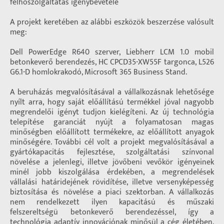
felhőszolgáltatás igénybevétele
A projekt keretében az alábbi eszközök beszerzése valósult
meg:
Dell PowerEdge R640 szerver, Liebherr LCM 1.0 mobil
betonkeverő berendezés, HC CPCD35-XW55F targonca, L526
G6.1-D homlokrakodó, Microsoft 365 Business Stand.
A beruházás megvalósításával a vállalkozásnak lehetősége
nyílt arra, hogy saját előállítású termékkel jóval nagyobb
megrendelői igényt tudjon kielégíteni. Az új technológia
telepítése garanciát nyújt a folyamatosan magas
minőségben előállított termékekre, az előállított anyagok
minőségére. További cél volt a projekt megvalósításával a
gyártókapacitás fejlesztése, szolgáltatási színvonal
növelése a jelenlegi, illetve jövőbeni vevőkör igényeinek
minél jobb kiszolgálása érdekében, a megrendelések
vállalási határidejének rövidítése, illetve versenyképesség
biztosítása és növelése a piaci szektorban. A vállalkozás
nem rendelkezett ilyen kapacitású és műszaki
felszereltségü betonkeverő berendezéssel, így a
technológia adaptív innovációnak minősül a cég életében.