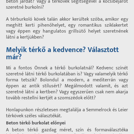
beton járdát? Vagy a térkövek segítségével a kocsibejárót
szeretné burkolni?
A térburkoló kövek talán akkor kerültek szóba, amikor egy
meghitt kerti pihenőhelyet, egy romantikus sziklakertet
vagy éppen egy hangulatos grillsütő helyet szeretnének
látni a kertjükben?
Melyik térkő a kedvence? Választott
már?
Mi a fontos Önnek a térkő burkolatnál? Kedvenc színét
szeretné látni térkő burkolatában is? Vagy valamelyik térkő
forma tetszik? Bolondul a modern, a mediterrán vagy
éppen az antik stílusért? Megálmodott valamit, és azt
szeretné látni a kertben? Vagy egyszerűen csak nem akarja
tovább restellni kertjét a szomszédok előtt?
Honlapunkon részletesen megtalálja a Semmelrock és Leier
térkövek széles választékát.
Beton térkő burkolat előnyei
A beton térkő gazdag méret, szín és formaválasztéka