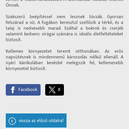
Önnek.
Szakszerű beépítéssel nem lesznek tócsák. Gyorsan
felszárad a víz. A fugákon keresztül szellőzik a térkő, és a
talaj is nedvesebb marad. Ezáltal a bokrok és cserjék
valamint kedvenc virágai számára is ideális életfeltételeket
biztosít.
Kellemes környezetet teremt otthonában. Az erős
napsütésnek is mindennemű károsodás nélkül ellenáll. A
nyári kánikulában kevésbé melegszik fel, kellemesebb
környezetet biztosít.
Facebook
X
vissza az előző oldalra!