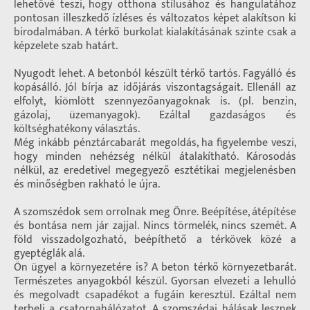
lehetővé teszi, hogy otthona stílusához és hangulatához
pontosan illeszkedő ízléses és változatos képet alakítson ki
birodalmában. A térkő burkolat kialakításának szinte csak a
képzelete szab határt.
Nyugodt lehet. A betonból készült térkő tartós. Fagyálló és
kopásálló. Jól bírja az időjárás viszontagságait. Ellenáll az
elfolyt, kiömlött szennyezőanyagoknak is. (pl. benzin,
gázolaj, üzemanyagok). Ezáltal gazdaságos és
költséghatékony választás.
Még inkább pénztárcabarát megoldás, ha figyelembe veszi,
hogy minden nehézség nélkül átalakítható. Károsodás
nélkül, az eredetivel megegyező esztétikai megjelenésben
és minőségben rakható le újra.
A szomszédok sem orrolnak meg Önre. Beépítése, átépítése
és bontása nem jár zajjal. Nincs törmelék, nincs szemét. A
föld visszadolgozható, beépíthető a térkövek közé a
gyeptéglák alá.
Ön ügyel a környezetére is? A beton térkő környezetbarát.
Természetes anyagokból készül. Gyorsan elvezeti a lehulló
és megolvadt csapadékot a fugáin keresztül. Ezáltal nem
terheli a csatornahálózatot. A szomszédai hálásak lesznek