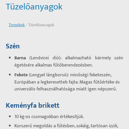
Tüzelőanyagok
Termékek
/
Tüzelőanyagok
Szén
Barna
(Lendvicei dió): alkalmazható bármely szén
égetésére alkalmas fűtőberendezésben.
Fekete
(Lengyel lángborsó): minőségi feketeszén,
Európában a legkeresetteb fajta. Magas fűtőértéke és
univerzális felhasználhatósága miatt igen népszerű.
Keményfa brikett
10 kg-os csomagokban értékesítjük.
Korszerű megoldás a fűtésben, sokáig, tartósan izzik,