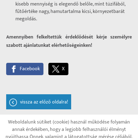
kisebb mennyiség is elegendő belőle, mint tüzifából,
fűtőértéke nagy, hamutartalma kicsi, környezetbarát
megoldás.
Amennyiben felkeltettük érdeklődését kérje személyre
szabott ajánlatunkat elérhetőségeinken!
Facebook
X
vissza az előző oldalra!
Weboldalunk sütiket (cookie) használ működése folyamán
annak érdekében, hogy a legjobb felhasználói élményt
Oldal információk
Adatkezelési tájékoztató
nyújthassa Önnek, valamint a látogatottság mérése céljából.